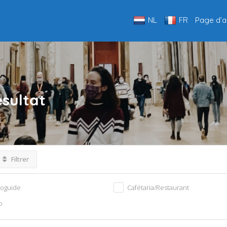
NL
FR
Page d’a
sultat
Filtrer
ioguide
Cafétaria/Restaurant
p