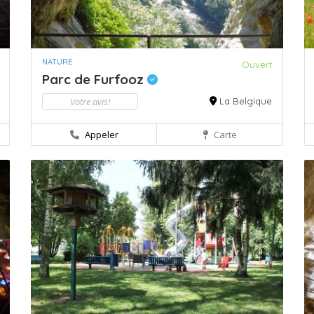
NATURE
Ouvert
Parc de Furfooz
Votre avis!
La Belgique
Appeler
Carte