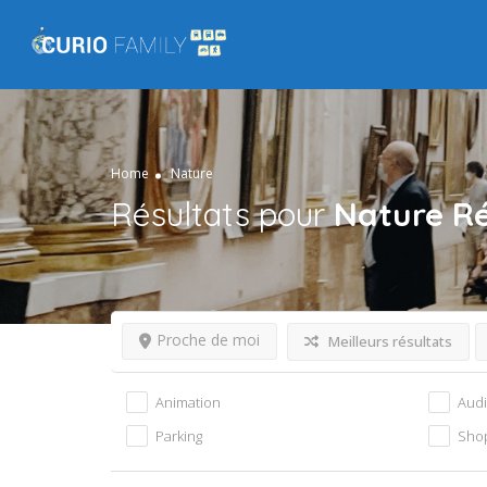
Home
Nature
Résultats pour
Nature
Ré
Proche de moi
Meilleurs résultats
Animation
Aud
Parking
Sho