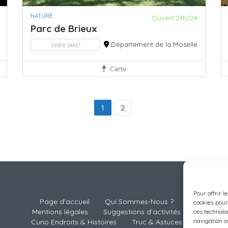
NATURE
Ouvert 24h/24
Parc de Brieux
Votre avis!
Département de la Moselle
Carte
1
2
Pour offrir l
Page d’accueil
Qui Sommes-Nous ?
cookies pour
Mentions légales
Suggestions d’activités
ces technolo
navigation ou
Curio Endroits & Histoires
Truc & Astuces