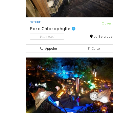
NATURE
Ouvert
Parc Chlorophylle
Votre avis!
La Belgique
Appeler
Carte