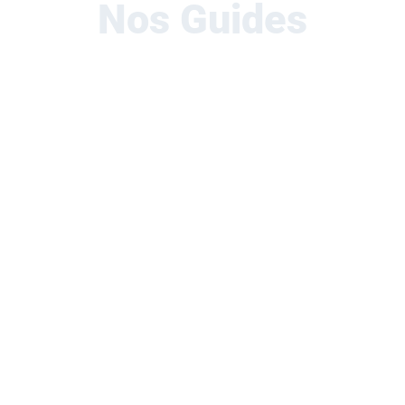
Nos Guides
Nos guides papiers en plus du web.
En savoir plus
Belgique