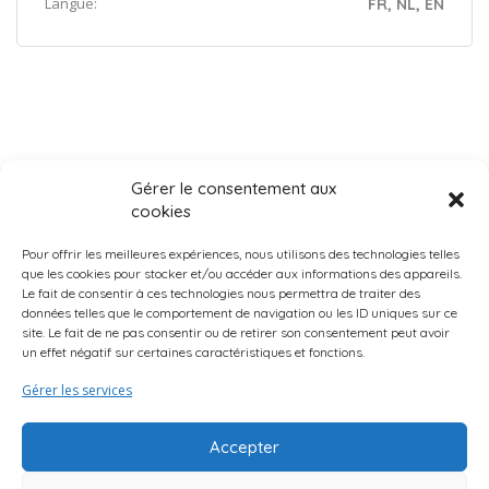
Langue:
FR, NL, EN
Gérer le consentement aux
cookies
Pour offrir les meilleures expériences, nous utilisons des technologies telles
que les cookies pour stocker et/ou accéder aux informations des appareils.
Le fait de consentir à ces technologies nous permettra de traiter des
données telles que le comportement de navigation ou les ID uniques sur ce
Page d’accueil
Qui Sommes-Nous ?
Mentions légales
site. Le fait de ne pas consentir ou de retirer son consentement peut avoir
un effet négatif sur certaines caractéristiques et fonctions.
Suggestions d’activités
Curio Endroits & Histoires
Truc & Astuces
Gérer les services
Accepter