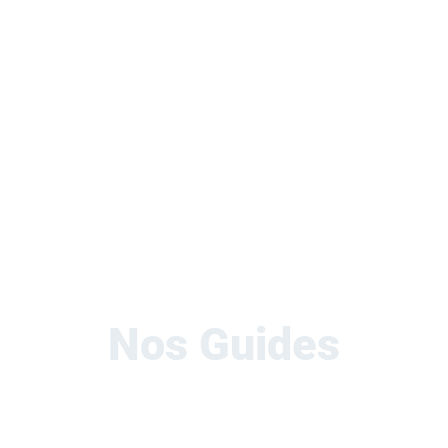
Moins de problèmes, plus de fun.
À lire ici
Nos Guides
Nos guides papiers en plus du web.