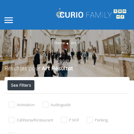
Home
Art
Résultats pour
Art
Résultat
See Filters
Animation
Audioguide
Cafétaria/Restaurant
P.M.R
Parking