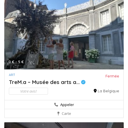
0 € - 5 €
ART
Fermée
TreM.a – Musée des arts a...
Votre avis!
La Belgique
Appeler
Carte