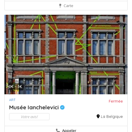
Carte
0€ - 5€
ART
Fermée
Musée Ianchelevici
Votre avis!
La Belgique
Appeler