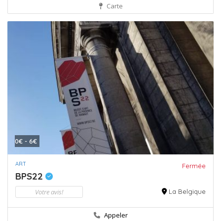
Carte
0€ - 6€
ART
Fermée
BPS22
Votre avis!
La Belgique
Appeler