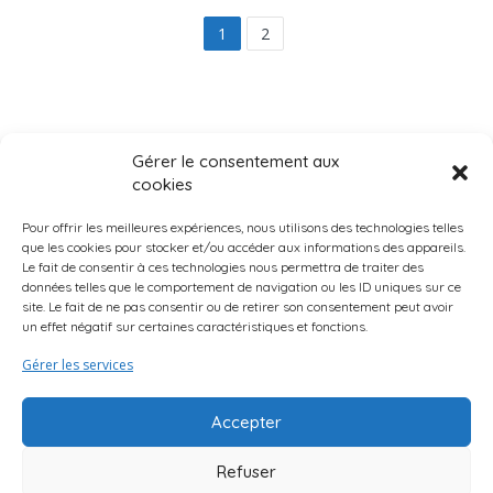
1
2
Gérer le consentement aux
cookies
Pour offrir les meilleures expériences, nous utilisons des technologies telles
que les cookies pour stocker et/ou accéder aux informations des appareils.
Le fait de consentir à ces technologies nous permettra de traiter des
données telles que le comportement de navigation ou les ID uniques sur ce
Page d’accueil
Qui Sommes-Nous ?
Mentions légales
site. Le fait de ne pas consentir ou de retirer son consentement peut avoir
un effet négatif sur certaines caractéristiques et fonctions.
Suggestions d’activités
Curio Endroits & Histoires
Truc & Astuces
Gérer les services
Accepter
Refuser