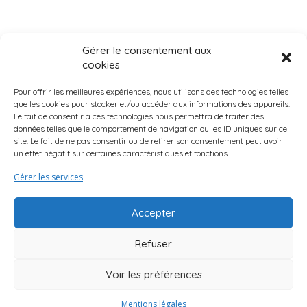
Gérer le consentement aux
cookies
Pour offrir les meilleures expériences, nous utilisons des technologies telles
que les cookies pour stocker et/ou accéder aux informations des appareils.
Le fait de consentir à ces technologies nous permettra de traiter des
données telles que le comportement de navigation ou les ID uniques sur ce
Page d’accueil
Qui Sommes-Nous ?
Mentions légales
site. Le fait de ne pas consentir ou de retirer son consentement peut avoir
un effet négatif sur certaines caractéristiques et fonctions.
Suggestions d’activités
Curio Endroits & Histoires
Truc & Astuces
Gérer les services
Accepter
Refuser
Voir les préférences
Mentions légales