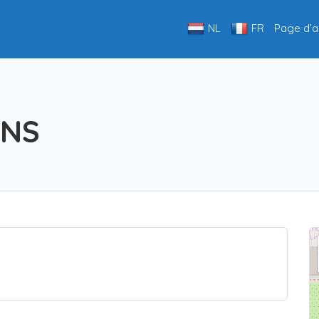
NL
FR
Page d’a
ENS