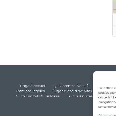
Page d’accueil
Qui Sommes-Nous ?
Pour offrir l
Mentions légales
Suggestions d’activités
cookies pour
Curio Endroits & Histoires
Truc & Astuces
ces technolo
navigation ou
consentement
Gérer les se