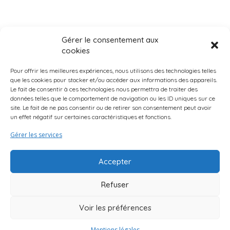
Gérer le consentement aux
cookies
Pour offrir les meilleures expériences, nous utilisons des technologies telles
que les cookies pour stocker et/ou accéder aux informations des appareils.
Le fait de consentir à ces technologies nous permettra de traiter des
données telles que le comportement de navigation ou les ID uniques sur ce
Page d’accueil
Qui Sommes-Nous ?
Mentions légales
site. Le fait de ne pas consentir ou de retirer son consentement peut avoir
un effet négatif sur certaines caractéristiques et fonctions.
Suggestions d’activités
Curio Endroits & Histoires
Truc & Astuces
Gérer les services
Accepter
Refuser
Voir les préférences
Mentions légales