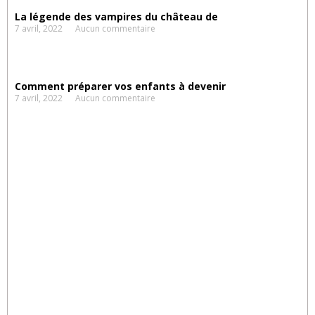
La légende des vampires du château de
7 avril, 2022
Aucun commentaire
Comment préparer vos enfants à devenir
7 avril, 2022
Aucun commentaire
Suggestions
d'activités
Découvrez nos TOPS !
À lire ici