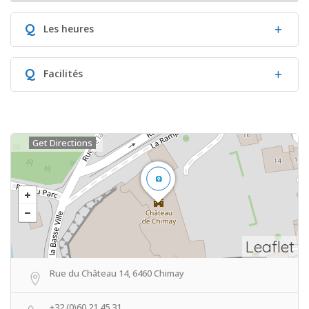
Q
Les heures
Q
Facilités
Get Directions
Leaflet
Rue du Château 14, 6460 Chimay
+32 (0)60 21 45 31