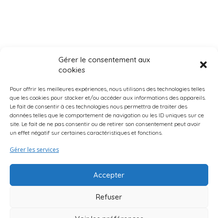
Gérer le consentement aux
cookies
Pour offrir les meilleures expériences, nous utilisons des technologies telles
que les cookies pour stocker et/ou accéder aux informations des appareils.
Le fait de consentir à ces technologies nous permettra de traiter des
données telles que le comportement de navigation ou les ID uniques sur ce
Page d’accueil
Qui Sommes-Nous ?
Mentions légales
site. Le fait de ne pas consentir ou de retirer son consentement peut avoir
un effet négatif sur certaines caractéristiques et fonctions.
Suggestions d’activités
Curio Endroits & Histoires
Truc & Astuces
Gérer les services
Accepter
Refuser