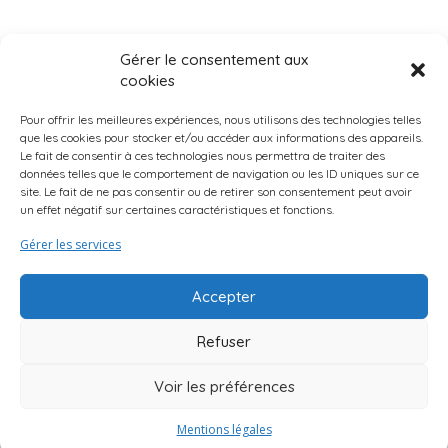
Gérer le consentement aux
cookies
Pour offrir les meilleures expériences, nous utilisons des technologies telles
que les cookies pour stocker et/ou accéder aux informations des appareils.
Le fait de consentir à ces technologies nous permettra de traiter des
données telles que le comportement de navigation ou les ID uniques sur ce
Page d’accueil
Qui Sommes-Nous ?
Mentions légales
site. Le fait de ne pas consentir ou de retirer son consentement peut avoir
un effet négatif sur certaines caractéristiques et fonctions.
Suggestions d’activités
Curio Endroits & Histoires
Truc & Astuces
Gérer les services
Accepter
Refuser
Voir les préférences
Mentions légales