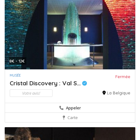
8€ - 12€
MUSÉE
Fermée
Cristal Discovery : Val S...
Votre avis!
La Belgique
Appeler
Carte