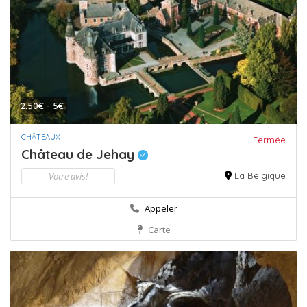
2.50€ - 5€
CHÂTEAUX
Fermée
Château de Jehay
Votre avis!
La Belgique
Appeler
Carte