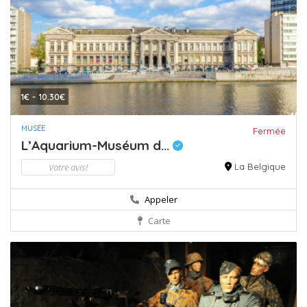
1€ - 10.30€
MUSÉE
Fermée
L’Aquarium-Muséum d...
Votre avis!
La Belgique
Appeler
Carte