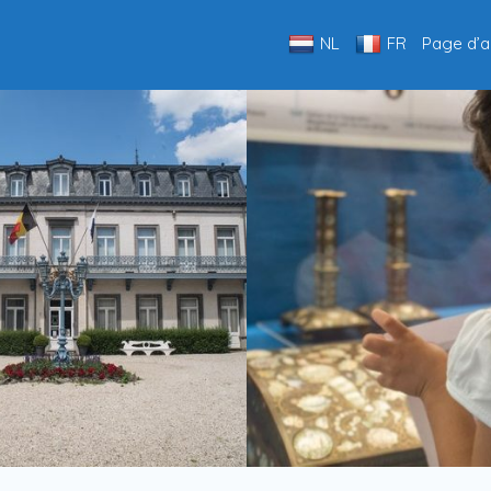
NL
FR
Page d’a