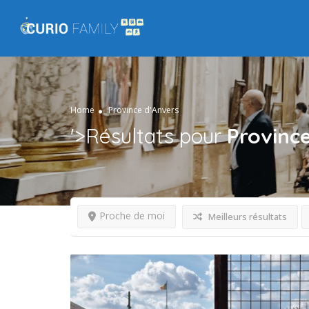
Home
Province d'Anvers
'>Résultats pour
Provinc
Proche de moi
Meilleurs résultats