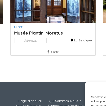
MUSÉE
Musée Plantin-Moretus
Votre avis!
La Belgique
Carte
Pour offrir l
Page d’accueil
Qui Sommes-Nous ?
cookies pour
Mentions légales
Suggestions d’activités
ces technolo