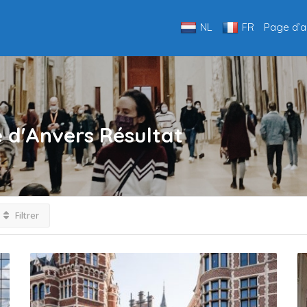
NL
FR
Page d’a
e d'Anvers
Résultat
Filtrer