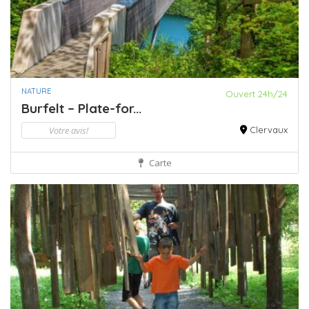
NATURE
Ouvert 24h/24
Burfelt – Plate-for...
Votre avis!
Clervaux
Carte