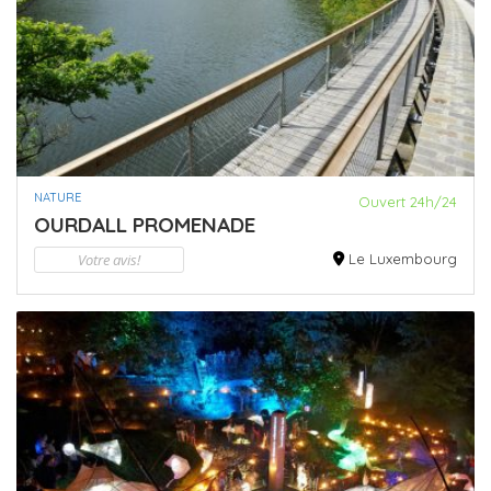
NATURE
Ouvert 24h/24
OURDALL PROMENADE
Votre avis!
Le Luxembourg