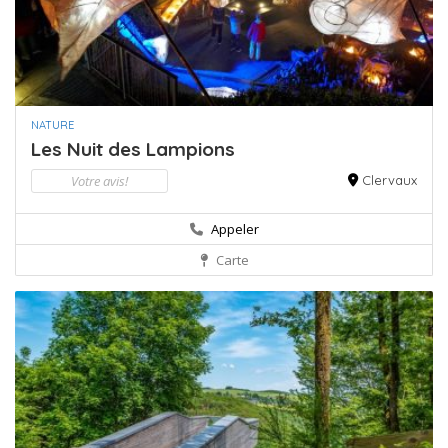
NATURE
Les Nuit des Lampions
Votre avis!
Clervaux
Appeler
Carte