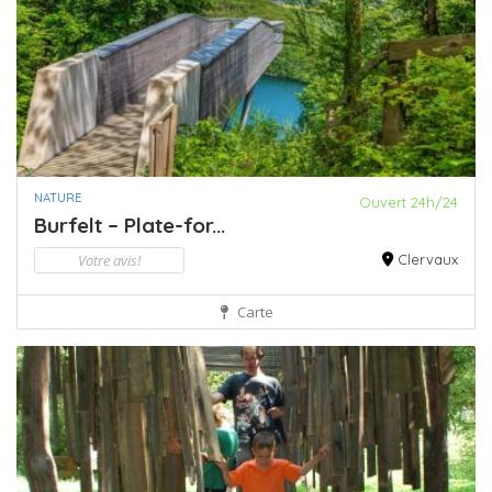
NATURE
Ouvert 24h/24
Burfelt – Plate-for...
Votre avis!
Clervaux
Carte