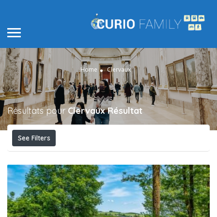
Home
Clervaux
Résultats pour
Clervaux
Résultat
See Filters