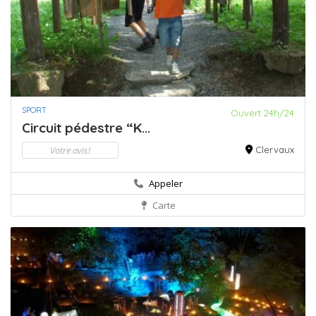
SPORT
Ouvert 24h/24
Circuit pédestre “K...
Votre avis!
Clervaux
Appeler
Carte