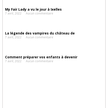
My Fair Lady a vu le jour à Ixelles
7 avril, 2022
Aucun commentaire
La légende des vampires du château de
7 avril, 2022
Aucun commentaire
Comment préparer vos enfants à devenir
7 avril, 2022
Aucun commentaire
Suggestions
d'activités
Découvrez nos TOPS !