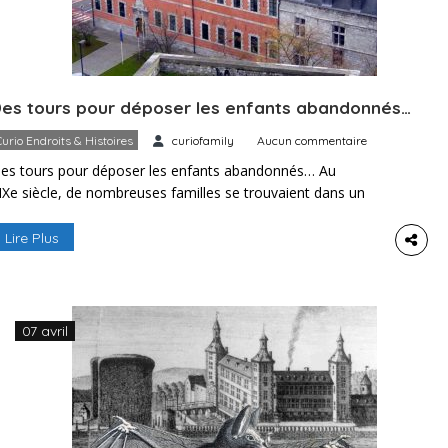
es tours pour déposer les enfants abandonnés…
Curio Endroits & Histoires
curiofamily
Aucun commentaire
es tours pour déposer les enfants abandonnés… Au
IXe siècle, de nombreuses familles se trouvaient dans un
énuement si extrême qu’elles étaient incapables d’élever
eurs enfants et abandonnaient leurs nouveau-nés, le plus
Lire Plus
ouvent devant les portails ou dans des porches d’églises, où
es courants d’air réduisaient d’autant plus leur espérance de
ie. En 1805, la Ville […]
07 avril