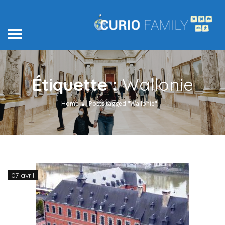
Étiquette :
Wallonie
Home
Posts tagged "Wallonie"
07 avril