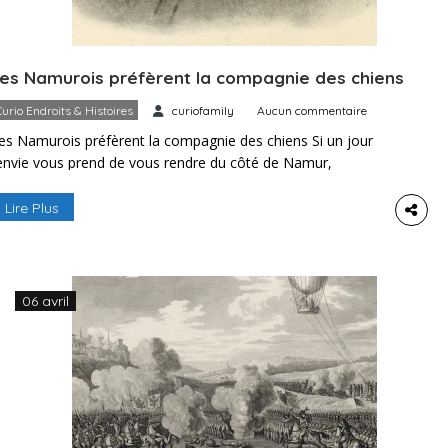
es Namurois préfèrent la compagnie des chiens
Curio Endroits & Histoires
curiofamily
Aucun commentaire
es Namurois préfèrent la compagnie des chiens Si un jour
’envie vous prend de vous rendre du côté de Namur,
romenez-vous et découvrez tout ce que cette région a de
uperbe : la ville, ses agréables places et ruelles ou encore
Lire Plus
es musées dédiés à Rops ou au Para Commando, l’éventail
st large. Peut-être serez-vous […]
06 avril