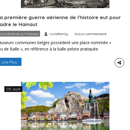
a première guerre aérienne de l’histoire eut pour
adre le Hainaut
Curio Endroits & Histoires
curiofamily
Aucun commentaire
lusieurs communes belges possèdent une place nommée «
eu de Balle », en référence à la balle pelote pratiquée
aguère en de nombreux endroits. Si elle est tombée quelque
eu en désuétude, elle est toutefois encore pratiquée de nos
Lire Plus
ours.À Jumet, dans la banlieue de Charleroi, elle est pourtant
ppelée « Place du Ballon ». […]
05 avril