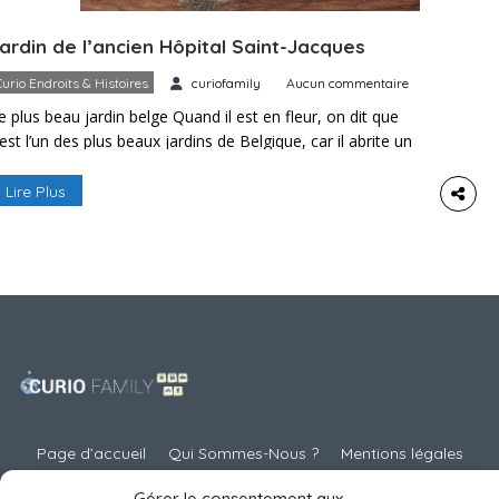
ardin de l’ancien Hôpital Saint-Jacques
Curio Endroits & Histoires
curiofamily
Aucun commentaire
e plus beau jardin belge Quand il est en fleur, on dit que
’est l’un des plus beaux jardins de Belgique, car il abrite un
mmense parterre de roses qui se situe derrière le home et
e présente comme un éventail de couleurs et de parfums
Lire Plus
ublimes. J’y ai vu des roses dévolues à Rubens, […]
Page d’accueil
Qui Sommes-Nous ?
Mentions légales
Suggestions d’activités
Curio Endroits & Histoires
Gérer le consentement aux
Truc & Astuces