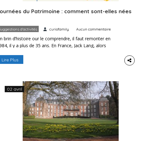
ournées du Patrimoine : comment sont-elles nées
Suggestions d'activités
curiofamily
Aucun commentaire
n brin d’histoire our le comprendre, il faut remonter en
984, il y a plus de 35 ans. En France, Jack Lang, alors
inistre de la Culture, propose d’instaurer, chaque troisième
imanche du mois de septembre, une journée portes
Lire Plus
uvertes des monuments historiques. L’idée est brillante et
es visiteurs répondent nombreux à l’appel. Suite à […]
02 avril