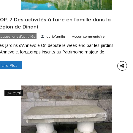
OP: 7 Des activités à faire en famille dans la
égion de Dinant
Suggestions d'activités
curiofamily
Aucun commentaire
es Jardins d’Annevoie On débute le week-end par les jardins
’Annevoie, longtemps inscrits au Patrimoine majeur de
allonie. Ils ont un petit goût des jardins du Château de
ersailles avec leurs haies bien taillées, leurs fontaines et
Lire Plus
eurs statues d’époque. Le parc fait le tour d’un joli château
u’on ne peut pas visiter. On y […]
04 avril