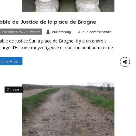
able de Justice de la place de Brogne
Curio Endroits & Histoires
curiofamily
Aucun commentaire
able de Justice Sur la place de Brogne, il y a un endroit
hargé d’Histoire moyenâgeuse et que l’on peut admirer de
out près : « La Table de Justice ». On y lit la description
uivante : « Autour de cette table, au XIIe siècle, le mayeur et
Lire Plus
es échevins de la Haute Cour de […]
04 avril