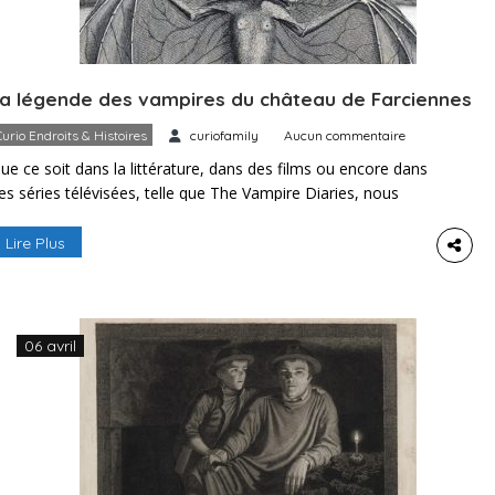
a légende des vampires du château de Farciennes
Curio Endroits & Histoires
curiofamily
Aucun commentaire
ue ce soit dans la littérature, dans des films ou encore dans
es séries télévisées, telle que The Vampire Diaries, nous
vons tous tremblés en se plongeant dans les histoires de
es êtres qui, pour survivre, doivent vivre la nuit et puiser
Lire Plus
eurs forces en buvant du sang humain bien frais. Ces
istoires terrifiantes se déroulent principalement […]
06 avril