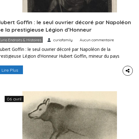
ubert Goffin : le seul ouvrier décoré par Napoléon
e la prestigieuse Légion d’Honneur
Curio Endroits & Histoires
curiofamily
Aucun commentaire
ubert Goffin : le seul ouvrier décoré par Napoléon de la
restigieuse Légion d’Honneur Hubert Goffin, mineur du pays
e Liège, est célèbre pour le courage avec lequel il a lutté
ontre la mort et sauvé la vie de septante de ses
Lire Plus
ompagnons, au cours de l’une des catastrophes les plus
erribles de ce type […]
06 avril