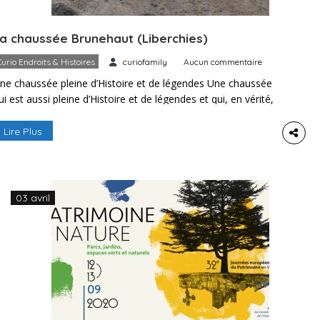
a chaussée Brunehaut (Liberchies)
Curio Endroits & Histoires
curiofamily
Aucun commentaire
ne chaussée pleine d’Histoire et de légendes Une chaussée
ui est aussi pleine d’Histoire et de légendes et qui, en vérité,
tait composée de plusieurs voies avec deux départs
rincipaux. Il s’agissait de Bavay et de Tongres et les voies
Lire Plus
llaient vers Dinant, Trêves, Cologne, Anvers, Gand, Bruges,
miens, Reims, Arlon, etc., l’une passant donc […]
03 avril