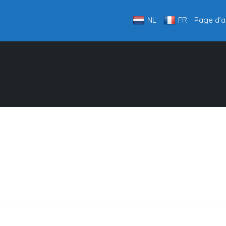
NL
FR
Page d’a