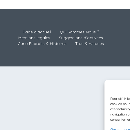
Page d’accueil
Qui Sommes-Nous ?
Mentions légales
Suggestions d’activités
Curio Endroits & Histoires
Truc & Astuces
Pour offrir l
cookies pour
ces technolo
navigation ou
consentement
Gérer les se