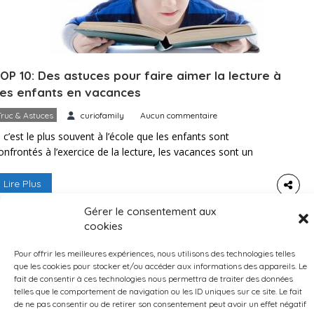
OP 10: Des astuces pour faire aimer la lecture à
es enfants en vacances
Truc & Astuces
curiofamily
Aucun commentaire
i c’est le plus souvent à l’école que les enfants sont
onfrontés à l’exercice de la lecture, les vacances sont un
oment propice pour leur faire découvrir les joies de cette
ctivité. Qu’il pleuve, qu’il vente, qu’il fasse beau, le livre sera
Lire Plus
oujours un compagnon agréable et léger pour votre enfant.
Gérer le consentement aux
oici dix petits conseils pour […]
cookies
Pour offrir les meilleures expériences, nous utilisons des technologies telles
que les cookies pour stocker et/ou accéder aux informations des appareils. Le
fait de consentir à ces technologies nous permettra de traiter des données
telles que le comportement de navigation ou les ID uniques sur ce site. Le fait
de ne pas consentir ou de retirer son consentement peut avoir un effet négatif