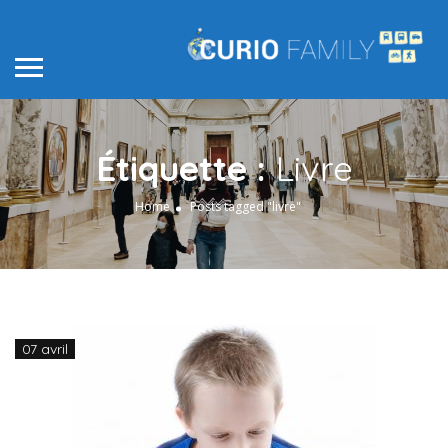
Étiquette :
Livre
Home
Posts tagged "livre"
07 avril