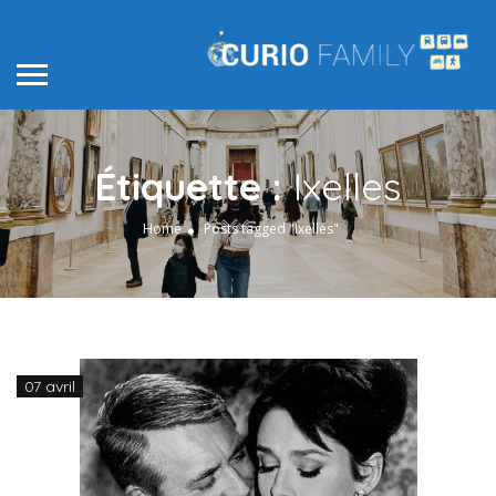
Étiquette :
Ixelles
Home
Posts tagged "Ixelles"
07 avril