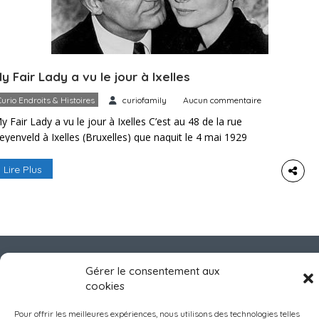
y Fair Lady a vu le jour à Ixelles
Curio Endroits & Histoires
curiofamily
Aucun commentaire
y Fair Lady a vu le jour à Ixelles C’est au 48 de la rue
eyenveld à Ixelles (Bruxelles) que naquit le 4 mai 1929
ndrey-Kathleen Ruston, plus mondialement connue sous
on nom d’actrice: Audrey Hepburn, célèbre interprète de My
Lire Plus
air Lady (1964), Vacances romaines (1953), Guerre et Paix
1956) où elle fut une inoubliable […]
Gérer le consentement aux
cookies
Pour offrir les meilleures expériences, nous utilisons des technologies telles