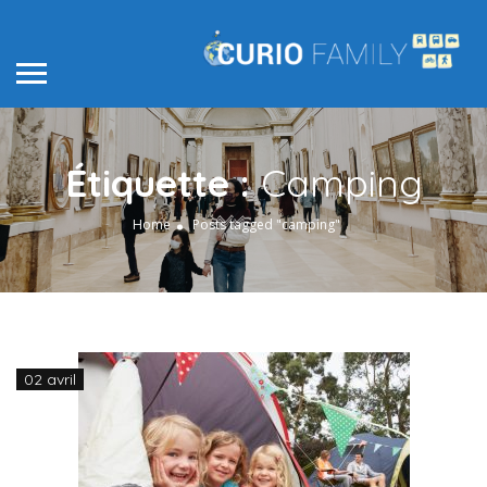
Étiquette :
Camping
Home
Posts tagged "camping"
02 avril