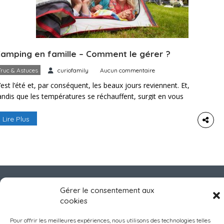
amping en famille – Comment le gérer ?
Truc & Astuces
curiofamily
Aucun commentaire
’est l’été et, par conséquent, les beaux jours reviennent. Et,
andis que les températures se réchauffent, surgit en vous
’irrésistible envie de dormir à la belle étoile. Ça tombe bien,
es enfants adorent camper ! Seulement, entre les
Lire Plus
oustiques et les intempéries, vous craignez que vos chères
êtes blondes ne se lassent du voyage. Pour que […]
Gérer le consentement aux
cookies
Pour offrir les meilleures expériences, nous utilisons des technologies telles