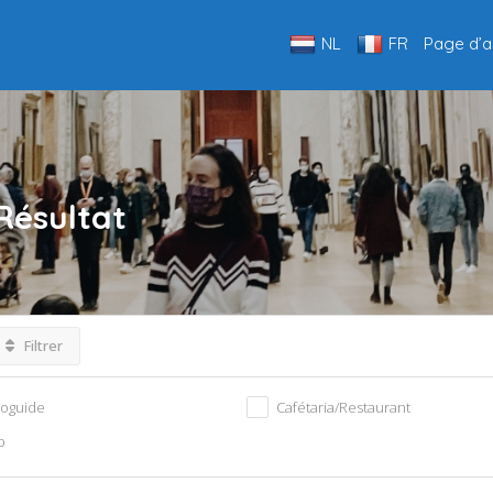
NL
FR
Page d’a
Résultat
Filtrer
ioguide
Cafétaria/Restaurant
p