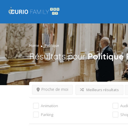
Home
Politique
Résultats pour
Politique
Proche de moi
Meilleurs résultats
Animation
Aud
Parking
Sho