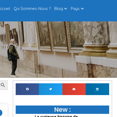
ccueil
Qui Sommes-Nous ?
Blog
Pays
arch Button
New :
La curieuse histoire de