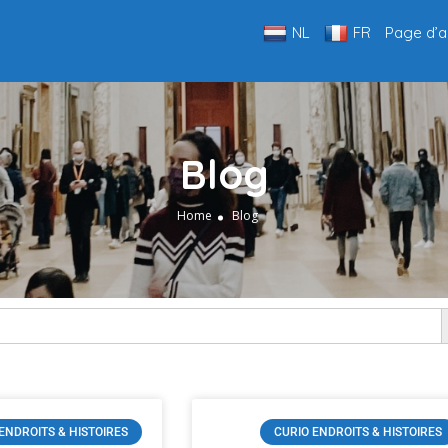
NL
FR
Page d’a
Blog
Home
Blog
Se
ENDROITS & HISTOIRES
CURIO ENDROITS & HISTOIRES