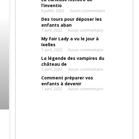
l’inventio
8 juillet, 2023
Aucun commentaire
Des tours pour déposer les
enfants aban
7 avril, 2022
Aucun commentaire
My Fair Lady a vu le jour à
Ixelles
7 avril, 2022
Aucun commentaire
La légende des vampires du
château de
7 avril, 2022
Aucun commentaire
Comment préparer vos
enfants à devenir
7 avril, 2022
Aucun commentaire
Suggestions
d'activités