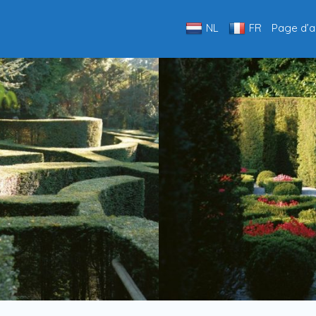
NL
FR
Page d’a