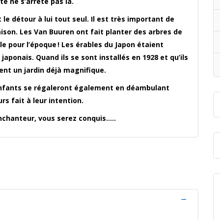
te ne s’arrête pas là.
t le détour à lui tout seul. Il est très important de
aison. Les Van Buuren ont fait planter des arbres de
able pour l’époque ! Les érables du Japon étaient
japonais. Quand ils se sont installés en 1928 et qu’ils
ient un jardin déjà magnifique.
 enfants se régaleront également en déambulant
rs fait à leur intention.
enchanteur, vous serez conquis…..