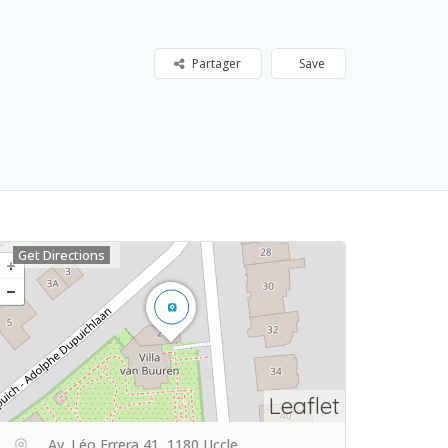
Partager
Save
Get Directions
Leaflet
Av. Léo Errera 41, 1180 Uccle