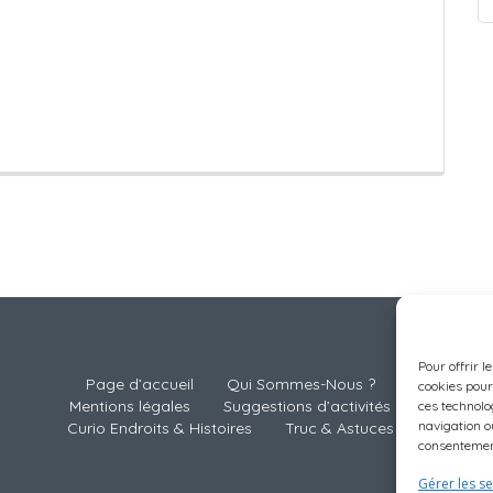
Pour offrir l
Page d’accueil
Qui Sommes-Nous ?
cookies pour
Mentions légales
Suggestions d’activités
ces technolo
navigation ou
Curio Endroits & Histoires
Truc & Astuces
consentement
Gérer les se