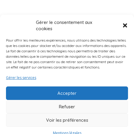
Gérer le consentement aux
cookies
Pour offrir les meilleures expériences, nous utilisons des technologies telles
que les cookies pour stocker et/ou accéder aux informations des appareils.
Le fait de consentir à ces technologies nous permettra de traiter des
données telles que le comportement de navigation ou les ID uniques sur ce
Page d’accueil
Qui Sommes-Nous ?
Mentions légales
site. Le fait de ne pas consentir ou de retirer son consentement peut avoir
un effet négatif sur certaines caractéristiques et fonctions.
Suggestions d’activités
Curio Endroits & Histoires
Truc & Astuces
Gérer les services
Accepter
Refuser
Voir les préférences
Mentions légales